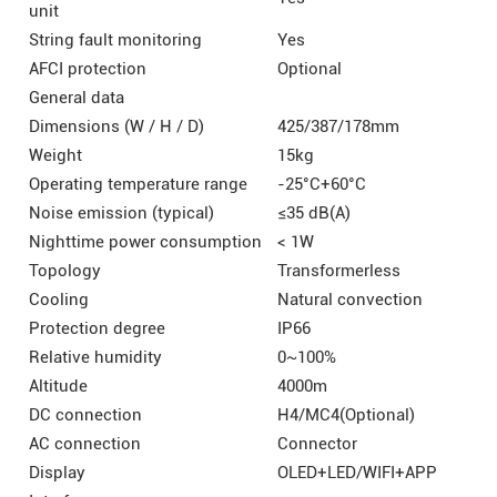
unit
String fault monitoring
Yes
AFCI protection
Optional
General data
Dimensions (W / H / D)
425/387/178mm
Weight
15kg
Operating temperature range
-25°C+60°C
Noise emission (typical)
≤35 dB(A)
Nighttime power consumption
< 1W
Topology
Transformerless
Cooling
Natural convection
Protection degree
IP66
Relative humidity
0~100%
Altitude
4000m
DC connection
H4/MC4(Optional)
AC connection
Connector
Display
OLED+LED/WIFI+APP