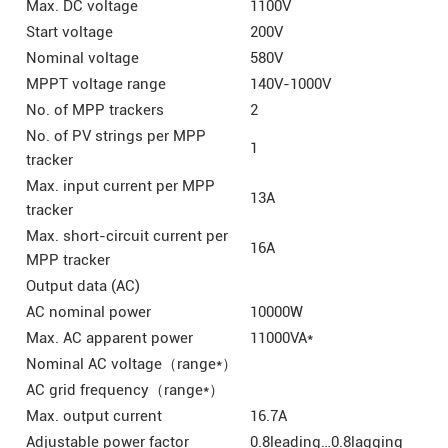
Max. DC voltage
1100V
Start voltage
200V
Nominal voltage
580V
MPPT voltage range
140V-1000V
No. of MPP trackers
2
No. of PV strings per MPP
1
tracker
Max. input current per MPP
13A
tracker
Max. short-circuit current per
16A
MPP tracker
Output data (AC)
AC nominal power
10000W
Max. AC apparent power
11000VA*
Nominal AC voltage（range*）
AC grid frequency（range*）
Max. output current
16.7A
Adjustable power factor
0.8leading…0.8lagging