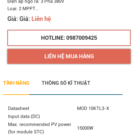
Điện áp ngõ ra: 3 Pha 380V
Loại: 2 MPPT
Chất lượng: Mới 100%
Giá: Giá:
Liên hệ
Bảo hành: 5 năm
Chứng từ: CO/CQ, hóa đơn VAT
HOTLINE: 0987009425
LIÊN HỆ MUA HÀNG
TÍNH NĂNG
THÔNG SỐ KĨ THUẬT
Datasheet
MOD 10KTL3-X
Input data (DC)
Max. recommended PV power
15000W
(for module STC)