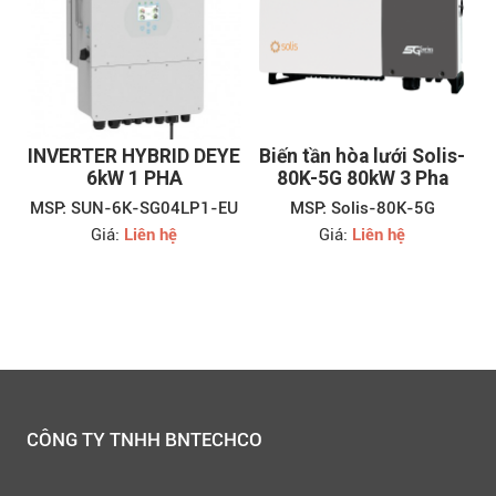
INVERTER HYBRID DEYE
Biến tần hòa lưới Solis-
6kW 1 PHA
80K-5G 80kW 3 Pha
MSP: SUN-6K-SG04LP1-EU
MSP: Solis-80K-5G
Giá:
Liên hệ
Giá:
Liên hệ
CÔNG TY TNHH BNTECHCO