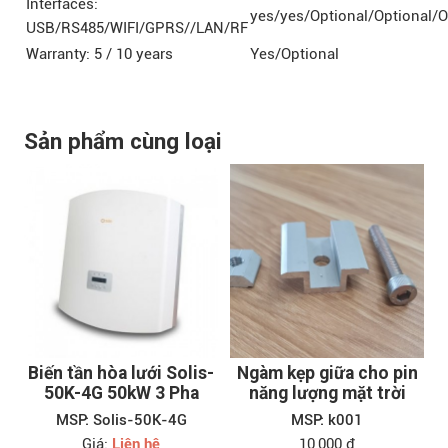
Interfaces:
yes/yes/Optional/Optional/O
USB/RS485/WIFI/GPRS//LAN/RF
Warranty: 5 / 10 years
Yes/Optional
Sản phẩm cùng loại
Biến tần hòa lưới Solis-
Ngàm kẹp giữa cho pin
50K-4G 50kW 3 Pha
năng lượng mặt trời
MSP: Solis-50K-4G
MSP: k001
Giá:
Liên hệ
10,000 đ