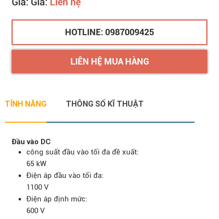
Giá: Giá:
Liên hệ
Bảo hành: 5 năm
Chứng từ: CO/CQ, hóa đơn VAT
HOTLINE: 0987009425
LIÊN HỆ MUA HÀNG
TÍNH NĂNG
THÔNG SỐ KĨ THUẬT
Đầu vào DC
công suất đầu vào tối đa đề xuất:
65 kW
Điện áp đầu vào tối đa:
1100 V
Điện áp định mức:
600 V