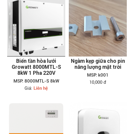
Biến tần hòa lưới
Ngàm kẹp giữa cho pin
Growatt 8000MTL-S
năng lượng mặt trời
8kW 1 Pha 220V
MSP: k001
MSP: 8000MTL-S 8kW
10,000 đ
Giá:
Liên hệ