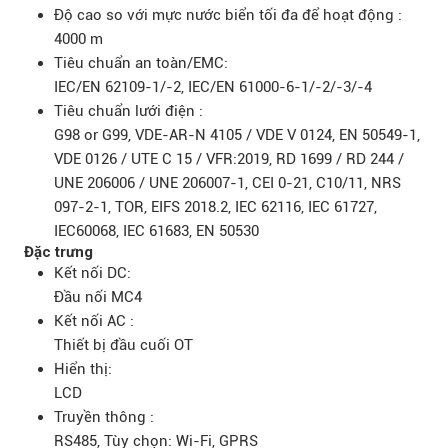
Độ cao so với mực nước biển tối đa để hoạt động :
4000 m
Tiêu chuẩn an toàn/EMC:
IEC/EN 62109-1/-2, IEC/EN 61000-6-1/-2/-3/-4
Tiêu chuẩn lưới điện :
G98 or G99, VDE-AR-N 4105 / VDE V 0124, EN 50549-1,
VDE 0126 / UTE C 15 / VFR:2019, RD 1699 / RD 244 /
UNE 206006 / UNE 206007-1, CEI 0-21, C10/11, NRS
097-2-1, TOR, EIFS 2018.2, IEC 62116, IEC 61727,
IEC60068, IEC 61683, EN 50530
Đặc trưng
Kết nối DC:
Đầu nối MC4
Kết nối AC :
Thiết bị đầu cuối OT
Hiển thị:
LCD
Truyền thông :
RS485, Tùy chọn: Wi-Fi, GPRS