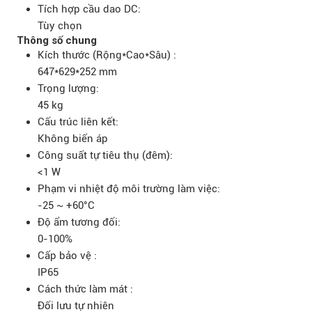
Tích hợp cầu dao DC:
Tùy chọn
Thông số chung
Kích thước (Rộng*Cao*Sâu) :
647*629*252 mm
Trọng lượng:
45 kg
Cấu trúc liên kết:
Không biến áp
Công suất tự tiêu thụ (đêm):
<1 W
Phạm vi nhiệt độ môi trường làm việc:
-25 ~ +60°C
Độ ẩm tương đối:
0-100%
Cấp bảo vệ :
IP65
Cách thức làm mát :
Đối lưu tự nhiên