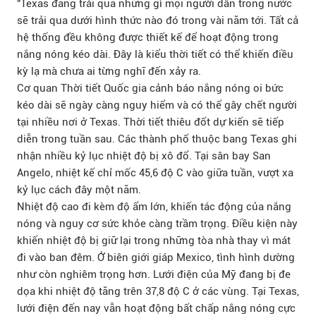
"Texas đang trải qua những gì mọi người dân trong nước
sẽ trải qua dưới hình thức nào đó trong vài năm tới. Tất cả
hệ thống đều không được thiết kế để hoạt động trong
nắng nóng kéo dài. Đây là kiểu thời tiết có thể khiến điều
kỳ lạ mà chưa ai từng nghĩ đến xảy ra.
Cơ quan Thời tiết Quốc gia cảnh báo nắng nóng oi bức
kéo dài sẽ ngày càng nguy hiểm và có thể gây chết người
tại nhiều nơi ở Texas. Thời tiết thiêu đốt dự kiến sẽ tiếp
diễn trong tuần sau. Các thành phố thuộc bang Texas ghi
nhận nhiều kỷ lục nhiệt độ bị xô đổ. Tại sân bay San
Angelo, nhiệt kế chỉ mốc 45,6 độ C vào giữa tuần, vượt xa
kỷ lục cách đây một năm.
Nhiệt độ cao đi kèm độ ẩm lớn, khiến tác động của nắng
nóng và nguy cơ sức khỏe càng trầm trọng. Điều kiện này
khiến nhiệt độ bị giữ lại trong những tòa nhà thay vì mát
đi vào ban đêm. Ở biên giới giáp Mexico, tình hình dường
như còn nghiêm trọng hơn. Lưới điện của Mỹ đang bị đe
dọa khi nhiệt độ tăng trên 37,8 độ C ở các vùng. Tại Texas,
lưới điện đến nay vẫn hoạt động bất chấp nắng nóng cực