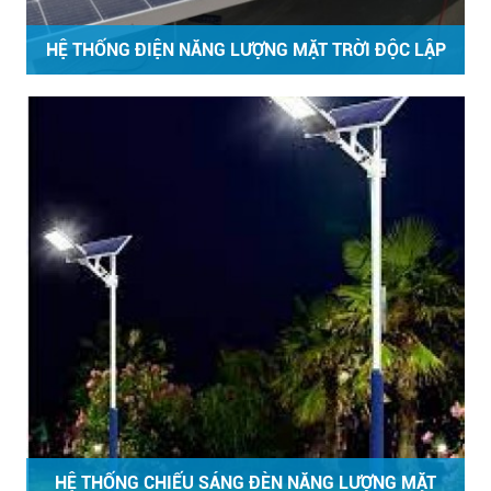
HỆ THỐNG ĐIỆN NĂNG LƯỢNG MẶT TRỜI ĐỘC LẬP
HỆ THỐNG CHIẾU SÁNG ĐÈN NĂNG LƯỢNG MẶT