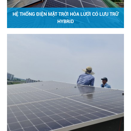
HỆ THỐNG ĐIỆN MẶT TRỜI HÒA LƯỚI CÓ LƯU TRỮ
HYBRID