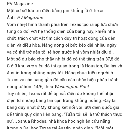
Một cơ sở lưu trữ điện bằng pin khổng lồ ở Texas.
Ảnh:
PV Magazine
Vòm nhiệt hình thành phía trên Texas tạo ra áp lực chưa
từng có đối với hệ thống điện của bang này, khiến nhà
chức trách chật vật tìm cách duy trì hoạt động của đèn
điện và điều hòa. Nắng nóng oi bức kéo dài nhiều ngày
và có thể trở nên tồi tệ hơn trước khi vòm nhiệt dịu đi.
Một số dự báo cho thấy nhiệt độ có thể tăng trên 37,8 độ
C ở 3 khu vực siêu đô thị quan trọng là Houston, Dallas và
Austin trong những ngày tới. Hàng chục triệu người ở
Texas và các bang gần đó cần cân nhắc biện pháp tránh
nóng từ hôm 14/6, theo
Washington Post
.
Tuy nhiên, Texas rất dễ bị mất điện do không thể nhận
điện từ những bang lân cận trong khủng hoảng. Đây là
bang duy nhất ở Mỹ không kết nối với lưới điện quốc gia
để tránh quy định liên bang. "Tuần tới sẽ là thử thách thực
sự", Joshua Rhodes, nhà khoa học nghiên cứu năng
lượng ở Đại học Texas tại Austin, nhận định. "Mỗi một