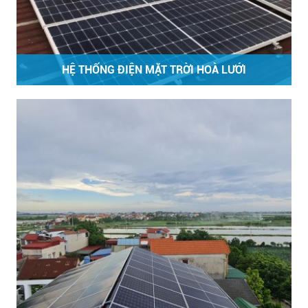
HỆ THỐNG ĐIỆN MẶT TRỜI HOÀ LƯỚI